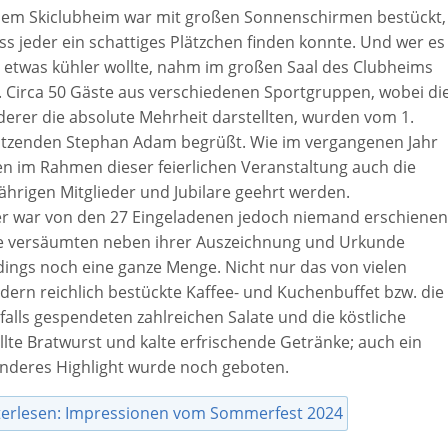
dem Skiclubheim war mit großen Sonnenschirmen bestückt,
ss jeder ein schattiges Plätzchen finden konnte. Und wer es
 etwas kühler wollte, nahm im großen Saal des Clubheims
z. Circa 50 Gäste aus verschiedenen Sportgruppen, wobei di
erer die absolute Mehrheit darstellten, wurden vom 1.
itzenden Stephan Adam begrüßt. Wie im vergangenen Jahr
ten im Rahmen dieser feierlichen Veranstaltung auch die
ährigen Mitglieder und Jubilare geehrt werden.
er war von den 27 Eingeladenen jedoch niemand erschienen
e versäumten neben ihrer Auszeichnung und Urkunde
rdings noch eine ganze Menge. Nicht nur das von vielen
dern reichlich bestückte Kaffee- und Kuchenbuffet bzw. die
falls gespendeten zahlreichen Salate und die köstliche
llte Bratwurst und kalte erfrischende Getränke; auch ein
nderes Highlight wurde noch geboten.
terlesen: Impressionen vom Sommerfest 2024