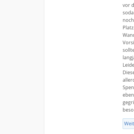
vor 
soda
noch
Plat
Wand
Vors
soll
langj
Leid
Dies
alle
Spen
eben
gegri
beso
Wei