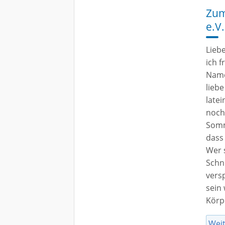
Zum
e.V.
Lieb
ich f
Name 
liebe
late
noch
Somm
dass
Wer s
Schn
vers
sein
Körp
Weit