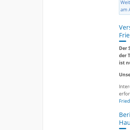
Weit
am A
Ver
Fri
Der 
der 
ist 
Unse
Inte
erfo
Frie
Ber
Hau