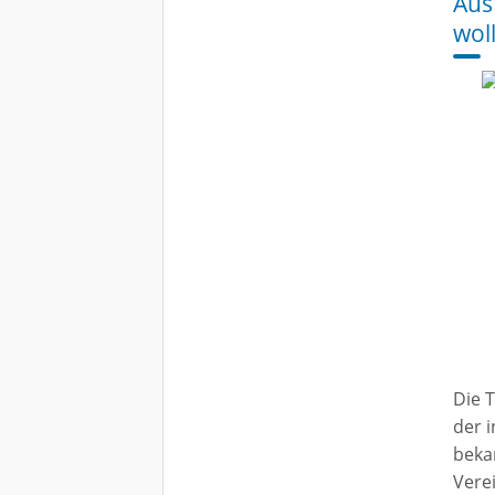
Aus
wol
Die 
der 
beka
Vere