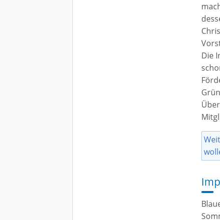
mach
dess
Chri
Vors
Die I
scho
Förd
Grün
Über
Mitgl
Weit
woll
Imp
Blau
Somm