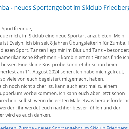
ba - neues Sportangebot im Skiclub Friedber
e Sportfreunde,
reue mich, im Skiclub eine neue Sportart anzubieten. Mein
ist Evelyn. Ich bin seit 8 Jahren Übungsleiterin für Zumba. 
 diesen Sport. Tanzen liegt mir im Blut und Tanz – besonder
inamerikanische Rhythmen – kombiniert mit Fitness finde ic
 besser. Eine kleine Kostprobe konntet ihr schon beim
erfest am 11. August 2024 sehen. Ich habe mich gefreut,
 so viele von euch begeistert mitgemacht haben.
ich noch nicht sicher ist, kann auch erst mal zu einem
upperkurs vorbeikommen. Ich kann euch aber jetzt schon
prechen: selbst, wenn die ersten Male etwas herausfordern
 werden: ihr werdet euch nachher besser fühlen und der
er wird es euch danken.
erlesen: Zumba - neues Sportangebot im Skiclub Friedberg