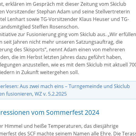
t, erklären im Gespräch mit dieser Zeitung vom Skiclub
en Vorsitzender Stephan Adam und seine Stellvertreterin
stel Lenhart sowie TG-Vorsitzender Klaus Heuser und TG-
tandsmitglied Steffen Rosenschon.
nitiative zur Fusionierung ging vom Skiclub aus. „Wir erfülle
n seit Jahren nicht mehr unseren Satzungsauftrag, die
erung des Skisports“, nennt Adam einen von mehreren
den, die im Herbst letzten Jahres dazu geführt haben,
legungen anzustellen, wie es mit dem Skiclub mit aktuell 70
iedern in Zukunft weitergehen soll.
erlesen: Aus zwei mach eins – Turngemeinde und Skiclub
en fusionieren, WZ v. 5.2.2025
ressionen vom Sommerfest 2024
er Himmel und heiße Temperaturen, das diesjährige
erfest des SCF machte seinem Namen alle Ehre. Die Teras