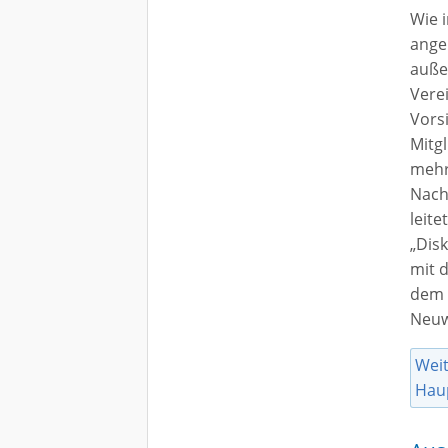
Wie 
ange
auße
Verei
Vors
Mitg
mehr
Nach
leit
„Dis
mit d
dem 
Neuw
Weit
Hau