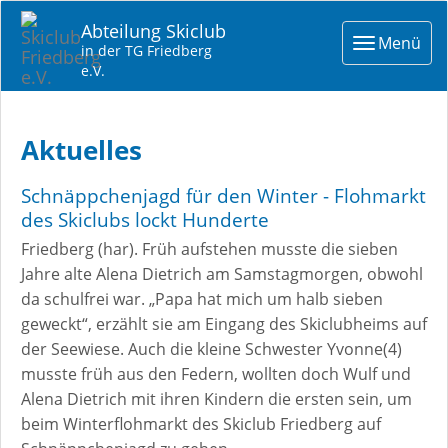
Abteilung Skiclub
Toggle
Menü
in der TG Friedberg
navigat
e.V.
Aktuelles
Schnäppchenjagd für den Winter - Flohmarkt
des Skiclubs lockt Hunderte
Friedberg (har). Früh aufstehen musste die sieben
Jahre alte Alena Dietrich am Samstagmorgen, obwohl
da schulfrei war. „Papa hat mich um halb sieben
geweckt“, erzählt sie am Eingang des Skiclubheims auf
der Seewiese. Auch die kleine Schwester Yvonne(4)
musste früh aus den Federn, wollten doch Wulf und
Alena Dietrich mit ihren Kindern die ersten sein, um
beim Winterflohmarkt des Skiclub Friedberg auf