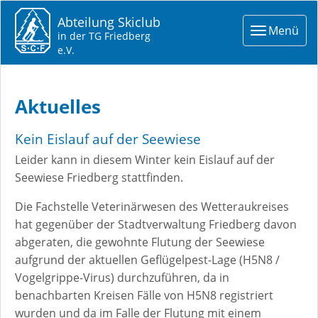
Abteilung Skiclub
Toggle
Menü
in der TG Friedberg
navigat
e.V.
Aktuelles
Kein Eislauf auf der Seewiese
Leider kann in diesem Winter kein Eislauf auf der
Seewiese Friedberg stattfinden.
Die Fachstelle Veterinärwesen des Wetteraukreises
hat gegenüber der Stadtverwaltung Friedberg davon
abgeraten, die gewohnte Flutung der Seewiese
aufgrund der aktuellen Geflügelpest-Lage (H5N8 /
Vogelgrippe-Virus) durchzuführen, da in
benachbarten Kreisen Fälle von H5N8 registriert
wurden und da im Falle der Flutung mit einem