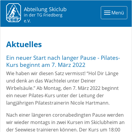
Abteilung Skiclub
Toggle
Menü
in der TG Friedberg
navigat
e.V.
Aktuelles
Ein neuer Start nach langer Pause - Pilates-
Kurs beginnt am 7. März 2022
Wie haben wir diesen Satz vermisst! “Hol Dir Länge
und denk an das Wachtelei unter Deiner
Wirbelsäule.” Ab Montag, den 7. März 2022 beginnt
ein neuer Pilates-Kurs unter der Leitung der
langjährigen Pilatestrainerin Nicole Hartmann.
Nach einer längeren coronabedingten Pause werden
wir wieder montags in zwei Kursen im Skiclubheim an
der Seewiese trainieren können. Der Kurs um 18:00