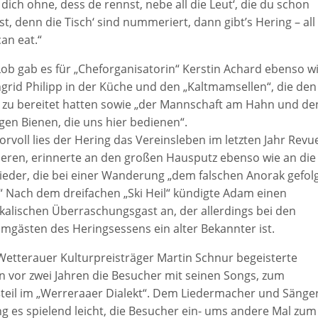
 dich ohne, dess de rennst, nebe all die Leut‘, die du schon
t, denn die Tisch‘ sind nummeriert, dann gibt’s Hering – all
an eat.“
 Lob gab es für „Cheforganisatorin“ Kerstin Achard ebenso w
ngrid Philipp in der Küche und den „Kaltmamsellen“, die den
t zu bereitet hatten sowie „der Mannschaft am Hahn und de
igen Bienen, die uns hier bedienen“.
rvoll lies der Hering das Vereinsleben im letzten Jahr Revu
ieren, erinnerte an den großen Hausputz ebenso wie an die
lieder, die bei einer Wanderung „dem falschen Anorak gefol
.“ Nach dem dreifachen „Ski Heil“ kündigte Adam einen
kalischen Überraschungsgast an, der allerdings bei den
mgästen des Heringsessens ein alter Bekannter ist.
Wetterauer Kulturpreisträger Martin Schnur begeisterte
n vor zwei Jahren die Besucher mit seinen Songs, zum
teil im „Werreraaer Dialekt“. Dem Liedermacher und Sänge
ng es spielend leicht, die Besucher ein- ums andere Mal zum