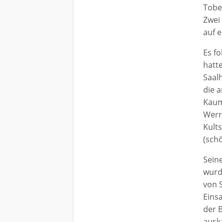
Tobe
Zwei
auf e
Es f
hatt
Saalh
die 
Kaum
Werr
Kults
(schö
Seine
wurd
von 
Einsa
der 
ausk