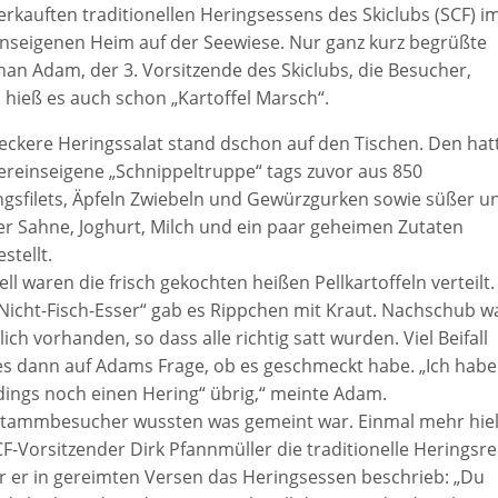
erkauften traditionellen Heringsessens des Skiclubs (SCF) i
inseigenen Heim auf der Seewiese. Nur ganz kurz begrüßte
han Adam, der 3. Vorsitzende des Skiclubs, die Besucher,
 hieß es auch schon „Kartoffel Marsch“.
leckere Heringssalat stand dschon auf den Tischen. Den hat
vereinseigene „Schnippeltruppe“ tags zuvor aus 850
ngsfilets, Äpfeln Zwiebeln und Gewürzgurken sowie süßer u
er Sahne, Joghurt, Milch und ein paar geheimen Zutaten
stellt.
ll waren die frisch gekochten heißen Pellkartoffeln verteilt.
„Nicht-Fisch-Esser“ gab es Rippchen mit Kraut. Nachschub w
lich vorhanden, so dass alle richtig satt wurden. Viel Beifall
es dann auf Adams Frage, ob es geschmeckt habe. „Ich habe
rdings noch einen Hering“ übrig,“ meinte Adam.
Stammbesucher wussten was gemeint war. Einmal mehr hiel
CF-Vorsitzender Dirk Pfannmüller die traditionelle Heringsr
er er in gereimten Versen das Heringsessen beschrieb: „Du