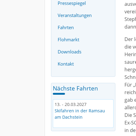
Pressespiegel
ausv
vere
Veranstaltungen
Step
dann
Fahrten
Der 
Flohmarkt
die 
Downloads
Heri
saur
Kontakt
herge
Schne
Für 
Nächste Fahrten
reich
gab 
13. - 20.03.2027
alle
Skifahren in der Ramsau
Die 
am Dachstein
Ex-S
in d