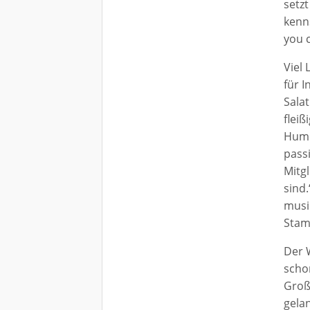
setzt
kenns
you c
Viel
für I
Sala
fleiß
Humo
pass
Mitg
sind
musi
Stam
Der 
scho
Groß
gela