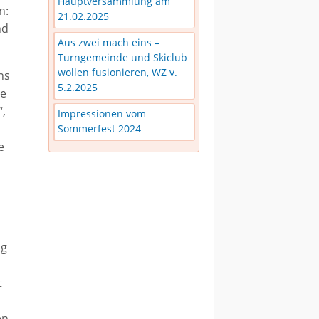
Hauptversammlung am
n:
21.02.2025
nd
Aus zwei mach eins –
Turngemeinde und Skiclub
wollen fusionieren, WZ v.
ns
5.2.2025
ne
“,
Impressionen vom
Sommerfest 2024
e
ug
t
en