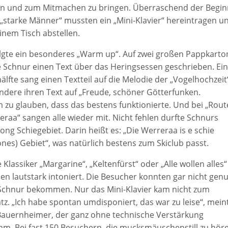
n und zum Mitmachen zu bringen. Überraschend der Begin
 „starke Männer“ mussten ein „Mini-Klavier“ hereintragen u
inem Tisch abstellen.
olgte ein besonderes „Warm up“. Auf zwei großen Pappkarto
e Schnur einen Text über das Heringsessen geschrieben. Ei
älfte sang einen Textteil auf die Melodie der „Vogelhochzeit
andere ihren Text auf „Freude, schöner Götterfunken.
 zu glauben, dass das bestens funktionierte. Und bei „Rout
eraa“ sangen alle wieder mit. Nicht fehlen durfte Schnurs
ong Schiegebiet. Darin heißt es: „Die Werreraa is e schie
nes) Gebiet“, was natürlich bestens zum Skiclub passt.
 Klassiker „Margarine“, „Keltenfürst“ oder „Alle wollen alles“
en lautstark intoniert. Die Besucher konnten gar nicht gen
Schnur bekommen. Nur das Mini-Klavier kam nicht zum
tz. „Ich habe spontan umdisponiert, das war zu leise“, mein
Bauernheimer, der ganz ohne technische Verstärkung
am. Bei fast 150 Besuchern, die mucksmäuschenstill zu hör