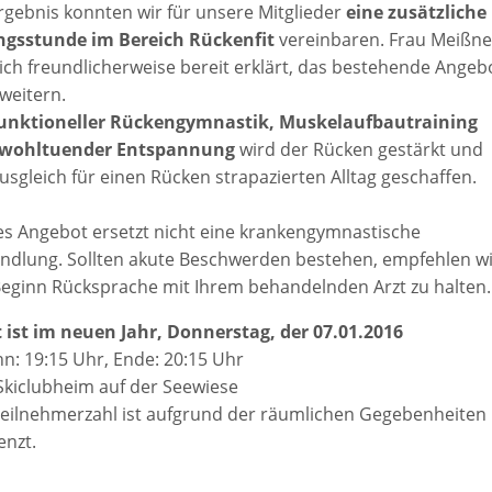
Ergebnis konnten wir für unsere Mitglieder
eine zusätzliche
gsstunde im Bereich Rückenfit
vereinbaren. Frau Meißne
sich freundlicherweise bereit erklärt, das bestehende Angeb
weitern.
unktioneller Rückengymnastik, Muskelaufbautraining
wohltuender Entspannung
wird der Rücken gestärkt und
usgleich für einen Rücken strapazierten Alltag geschaffen.
es Angebot ersetzt nicht eine krankengymnastische
ndlung. Sollten akute Beschwerden bestehen, empfehlen wi
Beginn Rücksprache mit Ihrem behandelnden Arzt zu halten.
t ist im neuen Jahr, Donnerstag, der 07.01.2016
nn: 19:15 Uhr, Ende: 20:15 Uhr
 Skiclubheim auf der Seewiese
Teilnehmerzahl ist aufgrund der räumlichen Gegebenheiten
enzt.