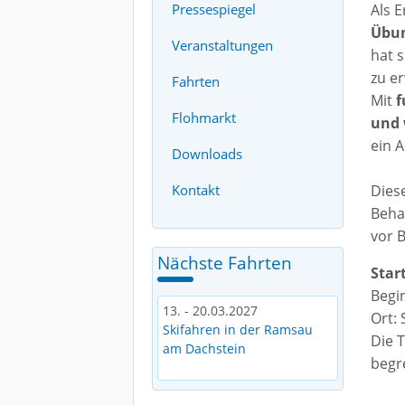
Pressespiegel
Als 
Übun
Veranstaltungen
hat 
zu er
Fahrten
Mit
f
Flohmarkt
und 
ein A
Downloads
Kontakt
Dies
Beha
vor 
Nächste Fahrten
Star
Begi
13. - 20.03.2027
Ort:
Skifahren in der Ramsau
Die 
am Dachstein
begr