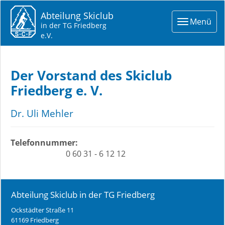
Abteilung Skiclub
Toggle
Menü
in der TG Friedberg
navigat
e.V.
Der Vorstand des Skiclub
Friedberg e. V.
Dr. Uli Mehler
Telefonnummer:
0 60 31 - 6 12 12
Abteilung Skiclub in der TG Friedberg
Ockstädter Straße 11
61169 Friedberg